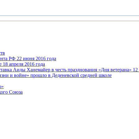
ств
нта РФ 22 июня 2016 года
 18 апреля 2016 года
авка Аиды Ханемайер в честь празднования «Дня ветерана» 12 
зни и войне» прошло в Деденевской средней школе
ю»
кого Союза