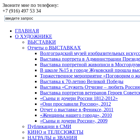
Звоните мне по телефону:
+7 (916) 497 53 34
ГЛАВНАЯ
О ХУДОЖНИКЕ
ВЫСТАВКИ
Отчеты о ВЫСТАВКАХ
Волгоградский музей изобразительных искус
Выставка портрета в Администрации Президе
Выставка портретной живописи в Мосгордуме
В школе №15 в городе Жуковский прошла выст
Торжественное мероприятие «Поговорим о жи
Выставка к 70-летию Великой Победы
Выставка «Служить Отчизне – любить Росси
Выставка портретов ветеранов Героев Советс
«Сыны и дочери России 1812-2012»
«Они прославили Россию», 2012
Отчет о выставке в Фениксе, 2011
«Женщины нашего города», 2010
«Сыны и дочери России», 2009
Публикации в СМИ
КИНО и ТЕЛЕСЮЖЕТЫ
НАГРАДЫ и ЗВАНИЯ