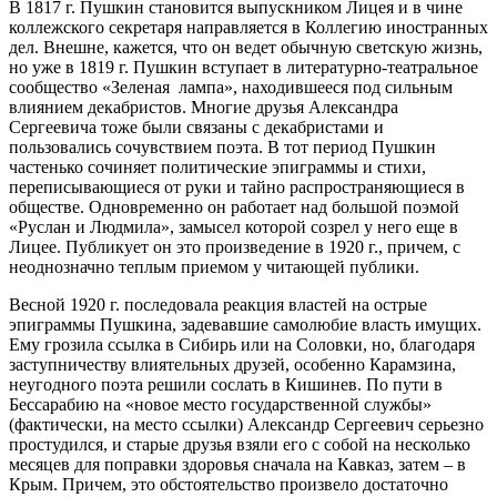
В 1817 г. Пушкин становится выпускником Лицея и в чине
коллежского секретаря направляется в Коллегию иностранных
дел. Внешне, кажется, что он ведет обычную светскую жизнь,
но уже в 1819 г. Пушкин вступает в литературно-театральное
сообщество «Зеленая лампа», находившееся под сильным
влиянием декабристов. Многие друзья Александра
Сергеевича тоже были связаны с декабристами и
пользовались сочувствием поэта. В тот период Пушкин
частенько сочиняет политические эпиграммы и стихи,
переписывающиеся от руки и тайно распространяющиеся в
обществе. Одновременно он работает над большой поэмой
«Руслан и Людмила», замысел которой созрел у него еще в
Лицее. Публикует он это произведение в 1920 г., причем, с
неоднозначно теплым приемом у читающей публики.
Весной 1920 г. последовала реакция властей на острые
эпиграммы Пушкина, задевавшие самолюбие власть имущих.
Ему грозила ссылка в Сибирь или на Соловки, но, благодаря
заступничеству влиятельных друзей, особенно Карамзина,
неугодного поэта решили сослать в Кишинев. По пути в
Бессарабию на «новое место государственной службы»
(фактически, на место ссылки) Александр Сергеевич серьезно
простудился, и старые друзья взяли его с собой на несколько
месяцев для поправки здоровья сначала на Кавказ, затем – в
Крым. Причем, это обстоятельство произвело достаточно