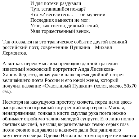
И для потехи раздували
Чуть затаившийся пожар?
Что ж? веселитесь... — он мучений
Последних вынести не мог:
Угас, как светоч, дивный гений,
Увял торжественный венок.
Так отозвался на это трагическое событие другой великий
российский поэт, современник Пушкина – Михаил
Лермонтов.
А вот как переосмыслила прелюдию данной трагедии
известный московский портретист Аида Лисенкова-
Ханемайер, создавшая уже в наше время двойной потрет
величайшего поэта России и его юной жены, который
получил название «Счастливый Пушкин» (холст, масло, 50х70
см.).
Несмотря на кажущуюся простоту сюжета, перед нами здесь
раскрывается огромный внутренний мир героев. Мягкая,
ненапряженная, тонкая в кисти смуглая рука поэта нежно
обнимает стройную талию молодой супруги. Его лицо полно
светлых мыслей, а взгляд выразительных темно-серых глаз
поэта словно направлен в какие-то дали безграничного
внутреннего мира. Однако Натали на этом портере не кажется