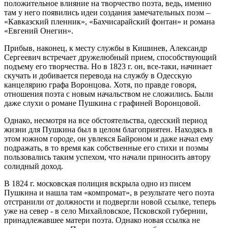
положительное влияние на творчество поэта, ведь, именно
там у него появились идеи создания замечательных поэм –
«Кавказский пленник», «Бахчисарайский фонтан» и романа
«Евгений Онегин».
Прибыв, наконец, к месту службы в Кишинев, Александр
Сергеевич встречает дружелюбный прием, способствующий
подъему его творчества. Но в 1823 г. он, все-таки, начинает
скучать и добивается перевода на службу в Одесскую
канцелярию графа Воронцова. Хотя, по правде говоря,
отношения поэта с новым начальством не сложились. Были
даже слухи о романе Пушкина с графиней Воронцовой.
Однако, несмотря на все обстоятельства, одесский период
жизни для Пушкина был в целом благоприятен. Находясь в
этом южном городе, он увлекся Байроном и даже начал ему
подражать, в то время как собственные его стихи и поэмы
пользовались таким успехом, что начали приносить автору
солидный доход.
В 1824 г. московская полиция вскрыла одно из писем
Пушкина и нашла там «компромат», в результате чего поэта
отстранили от должности и подвергли новой ссылке, теперь
уже на север - в село Михайловское, Псковской губернии,
принадлежавшее матери поэта. Однако новая ссылка не