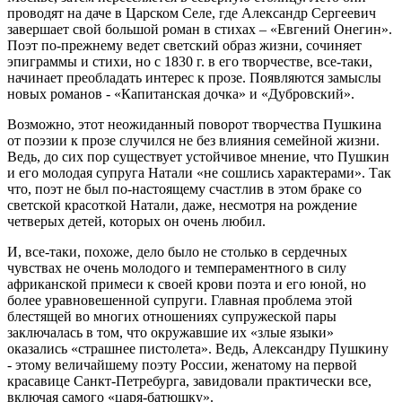
проводят на даче в Царском Селе, где Александр Сергеевич
завершает свой большой роман в стихах – «Евгений Онегин».
Поэт по-прежнему ведет светский образ жизни, сочиняет
эпиграммы и стихи, но с 1830 г. в его творчестве, все-таки,
начинает преобладать интерес к прозе. Появляются замыслы
новых романов - «Капитанская дочка» и «Дубровский».
Возможно, этот неожиданный поворот творчества Пушкина
от поэзии к прозе случился не без влияния семейной жизни.
Ведь, до сих пор существует устойчивое мнение, что Пушкин
и его молодая супруга Натали «не сошлись характерами». Так
что, поэт не был по-настоящему счастлив в этом браке со
светской красоткой Натали, даже, несмотря на рождение
четверых детей, которых он очень любил.
И, все-таки, похоже, дело было не столько в сердечных
чувствах не очень молодого и темпераментного в силу
африканской примеси к своей крови поэта и его юной, но
более уравновешенной супруги. Главная проблема этой
блестящей во многих отношениях супружеской пары
заключалась в том, что окружавшие их «злые языки»
оказались «страшнее пистолета». Ведь, Александру Пушкину
- этому величайшему поэту России, женатому на первой
красавице Санкт-Петребурга, завидовали практически все,
включая самого «царя-батюшку».