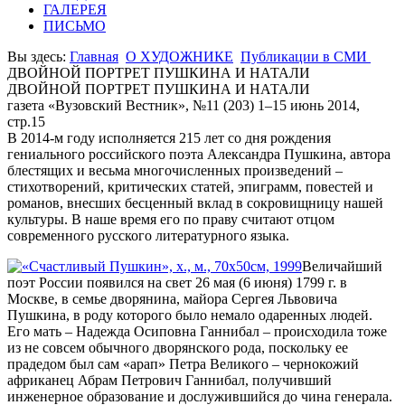
ГАЛЕРЕЯ
ПИСЬМО
Вы здесь:
Главная
О ХУДОЖНИКЕ
Публикации в СМИ
ДВОЙНОЙ ПОРТРЕТ ПУШКИНА И НАТАЛИ
ДВОЙНОЙ ПОРТРЕТ ПУШКИНА И НАТАЛИ
газета «Вузовский Вестник», №11 (203) 1–15 июнь 2014,
стр.15
В 2014-м году исполняется 215 лет со дня рождения
гениального российского поэта Александра Пушкина, автора
блестящих и весьма многочисленных произведений –
стихотворений, критических статей, эпиграмм, повестей и
романов, внесших бесценный вклад в сокровищницу нашей
культуры. В наше время его по праву считают отцом
современного русского литературного языка.
Величайший
поэт России появился на свет 26 мая (6 июня) 1799 г. в
Москве, в семье дворянина, майора Сергея Львовича
Пушкина, в роду которого было немало одаренных людей.
Его мать – Надежда Осиповна Ганнибал – происходила тоже
из не совсем обычного дворянского рода, поскольку ее
прадедом был сам «арап» Петра Великого – чернокожий
африканец Абрам Петрович Ганнибал, получивший
инженерное образование и дослужившийся до чина генерала.