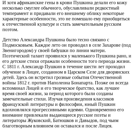
И хотя африканские гены в крови Пушкина делали его кожу
несколько смуглее обычного, обуславливали редкостный
темперамент и придавали его внешнему облику некоторые
характерные особенности, это не помешало ему приобщиться
к отечественной культуре и стать замечательным русским
поэтом.
Детство Александра Пушкина было тесно связано с
Подмосковьем. Каждое лето он проводил в селе Захарове (под
Звенигородом) у своей бабушки по линии матери.
Поэтический талант проявился у маленького Пушкина рано, и
его детские стихи отражали особенности того периода жизни.
С 1811 г. Александр Пушкин в течение шести лет проходил
обучение в Лицее, созданном в Царском Селе для дворянских
детей. Здесь он встретил грозные события Отечественной
войны 1812 г. против Наполеона Бонапарта. Позже он всегда
вспоминал Лицей и его творческое братство, как лучшее
время своей жизни, за период которого были созданы
замечательные стихи. Изучая произведения классиков
французской литературы и философии, юный Пушкин
вдохновлялся прогрессивными идеями. Одновременно его
внимание привлекали выдающиеся русские поэты и
литераторы Жуковский, Батюшков и Давыдов, под чьим
благотворным влиянием он оставался и после Лицея.