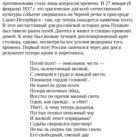
противниками стала лишь вопросом времени. И 27 января (8
февраля) 1837 г. это трагическое для всей отечественной
культуры событие свершилось на Черной речке в пригороде
Санкт-Петербурга - там, где теперь находится памятник поэту.
В этот несчастливый для российской истории день Пушкин
был тяжело ранен пулей Дантеса в живот и спешно привезен
домой. К нему был вызван лучший дипломированный врач
столицы, однако, несмотря на все усилия медицины того
времени, Первый поэт России скончался через два дня в
результате потери крови и перитонита.
Погиб поэт! — невольник чести —
Пал, оклеветанный молвой,
С свинцом в груди и жаждой мести,
Поникнув гордой головой!..
Не вынесла душа поэта
Позора мелочных обид,
Восстал он против мнений света
Один, как прежде... и убит!
Убит!.. к чему теперь рыданья,
Пустых похвал ненужный хор
И жалкий лепет оправданья?
Судьбы свершился приговор!
Не вы ль сперва так злобно гнали
Его свободный, смелый дар