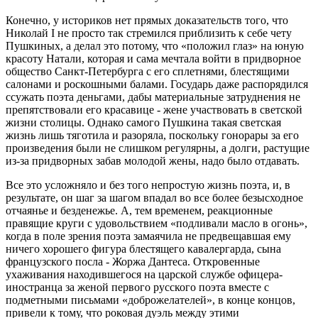
Конечно, у историков нет прямых доказательств того, что
Николай I не просто так стремился приблизить к себе чету
Пушкиных, а делал это потому, что «положил глаз» на юную
красоту Натали, которая и сама мечтала войти в придворное
общество Санкт-Петербурга с его сплетнями, блестящими
салонами и роскошными балами. Государь даже распорядился
ссужать поэта деньгами, дабы материальные затруднения не
препятствовали его красавице - жене участвовать в светской
жизни столицы. Однако самого Пушкина такая светская
жизнь лишь тяготила и разоряла, поскольку гонорары за его
произведения были не слишком регулярны, а долги, растущие
из-за придворных забав молодой жены, надо было отдавать.
Все это усложняло и без того непростую жизнь поэта, и, в
результате, он шаг за шагом впадал во все более безысходное
отчаянье и безденежье. А, тем временем, реакционные
правящие круги с удовольствием «подливали масло в огонь»,
когда в поле зрения поэта замаячила не предвещавшая ему
ничего хорошего фигура блестящего кавалергарда, сына
французского посла - Жоржа Дантеса. Откровенные
ухаживания находившегося на царской службе офицера-
иностранца за женой первого русского поэта вместе с
подметными письмами «доброжелателей», в конце концов,
привели к тому, что роковая дуэль между этими