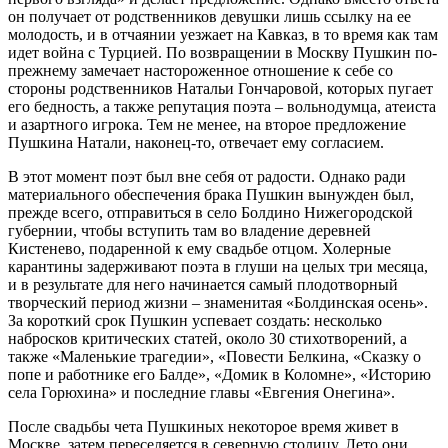
он получает от родственников девушки лишь ссылку на ее
молодость, и в отчаянии уезжает на Кавказ, в то время как там
идет война с Турцией. По возвращении в Москву Пушкин по-
прежнему замечает настороженное отношение к себе со
стороны родственников Натальи Гончаровой, которых пугает
его бедность, а также репутация поэта – вольнодумца, атеиста
и азартного игрока. Тем не менее, на второе предложение
Пушкина Натали, наконец-то, отвечает ему согласием.
В этот момент поэт был вне себя от радости. Однако ради
материального обеспечения брака Пушкин вынужден был,
прежде всего, отправиться в село Болдино Нижегородской
губернии, чтобы вступить там во владение деревней
Кистенево, подаренной к ему свадьбе отцом. Холерные
карантины задерживают поэта в глуши на целых три месяца,
и в результате для него начинается самый плодотворный
творческий период жизни – знаменитая «Болдинская осень».
За короткий срок Пушкин успевает создать: несколько
набросков критических статей, около 30 стихотворений, а
также «Маленькие трагедии», «Повести Белкина, «Сказку о
попе и работнике его Балде», «Домик в Коломне», «Историю
села Горюхина» и последние главы «Евгения Онегина».
После свадьбы чета Пушкиных некоторое время живет в
Москве, затем переселяется в северную столицу. Лето они