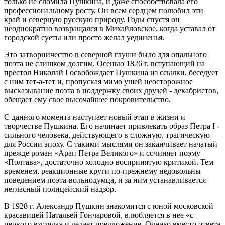
только не сломила Пушкина, и даже способствовала его
профессиональному росту. Он всем сердцем полюбил эти
край и северную русскую природу. Годы спустя он
неоднократно возвращался в Михайловское, когда уставал от
городской суеты или просто желал уединенья.
Это затворничество в северной глуши было для опального
поэта не слишком долгим. Осенью 1826 г. вступающий на
престол Николай I освобождает Пушкина из ссылки, беседует
с ним тет-а-тет и, пропуская мимо ушей неосторожное
высказывание поэта в поддержку своих друзей - декабристов,
обещает ему свое высочайшее покровительство.
С данного момента наступает новый этап в жизни и
творчестве Пушкина. Его начинает привлекать образ Петра I -
сильного человека, действующего в сложную, трагическую
для России эпоху. С такими мыслями он заканчивает начатый
прежде роман «Арап Петра Великого» и сочиняет поэму
«Полтава», достаточно холодно воспринятую критикой. Тем
временем, реакционные круги по-прежнему недовольны
поведением поэта-вольнодумца, и за ним устанавливается
негласный полицейский надзор.
В 1928 г. Александр Пушкин знакомится с юной московской
красавицей Натальей Гончаровой, влюбляется в нее «с
первого взгляда» и делает предложение. Однако вместо ответа