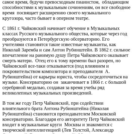
самое время, будучи превосходным пианистом, обладающим
способностями к музыкальным сочинениям, он все свободное
время посвящает расширению своего музыкального
кругозора, часто бывает в оперном театре.
С 1861 г. Чайковский начинает обучение в Музыкальных
классах Русского музыкального общества, которые через год
преобразуются в Петербургскую обсерваторию. Его
учителями становятся такие известные музыканты, как
Николай Заремба и сам Антон Рубинштейн. В 1862 г. сильное
впечатление на ранимую душу Петра Чайковского оказывает
смерть матери. Отец его к тому времени был разорен, но
Чайковский все-таки отказывается (под влиянием и
покровительством композитора и преподавателя А.
Рубинштейна) от карьеры юриста, чтобы сосредоточиться на
музыке. Консерваторию он заканчивает в 1866 г. с большой
серебряной медалью, создавая за время учебы ряд
великолепных музыкальных произведений.
В том же году Петр Чайковский, при содействии
влиятельного брата Антона Рубинштейна (Николая
Рубинштейна) становится преподавателем Московской
консерватории. Благодаря его авторитету Петр Чайковский
входит в музыкальные круги Москвы и знакомится с
творческой интеллигенцией (Лев Толстой, Александр