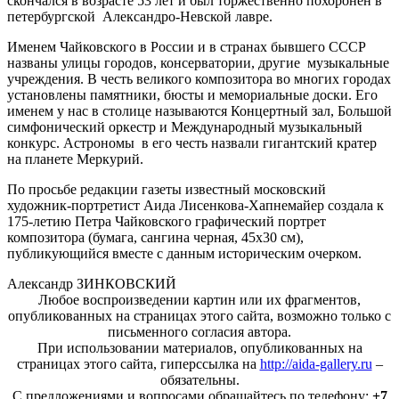
скончался в возрасте 53 лет и был торжественно похоронен в
петербургской Александро-Невской лавре.
Именем Чайковского в России и в странах бывшего СССР
названы улицы городов, консерватории, другие музыкальные
учреждения. В честь великого композитора во многих городах
установлены памятники, бюсты и мемориальные доски. Его
именем у нас в столице называются Концертный зал, Большой
симфонический оркестр и Международный музыкальный
конкурс. Астрономы в его честь назвали гигантский кратер
на планете Меркурий.
По просьбе редакции газеты известный московский
художник-портретист Аида Лисенкова-Хапнемайер создала к
175-летию Петра Чайковского графический портрет
композитора (бумага, сангина черная, 45х30 см),
публикующийся вместе с данным историческим очерком.
Александр ЗИНКОВСКИЙ
Любое воспроизведении картин или их фрагментов,
опубликованных на страницах этого сайта, возможно только с
письменного согласия автора.
При использовании материалов, опубликованных на
страницах этого сайта, гиперссылка на
http://aida-gallery.ru
–
обязательны.
С предложениями и вопросами обращайтесь по телефону:
+7