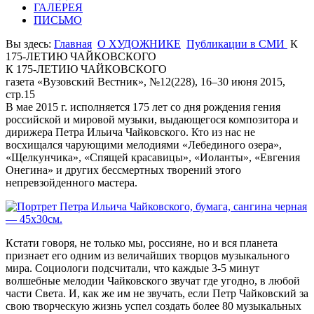
ГАЛЕРЕЯ
ПИСЬМО
Вы здесь:
Главная
О ХУДОЖНИКЕ
Публикации в СМИ
К
175-ЛЕТИЮ ЧАЙКОВСКОГО
К 175-ЛЕТИЮ ЧАЙКОВСКОГО
газета «Вузовский Вестник», №12(228), 16–30 июня 2015,
стр.15
В мае 2015 г. исполняется 175 лет со дня рождения гения
российской и мировой музыки, выдающегося композитора и
дирижера Петра Ильича Чайковского. Кто из нас не
восхищался чарующими мелодиями «Лебединого озера»,
«Щелкунчика», «Спящей красавицы», «Иоланты», «Евгения
Онегина» и других бессмертных творений этого
непревзойденного мастера.
Кстати говоря, не только мы, россияне, но и вся планета
признает его одним из величайших творцов музыкального
мира. Социологи подсчитали, что каждые 3-5 минут
волшебные мелодии Чайковского звучат где угодно, в любой
части Света. И, как же им не звучать, если Петр Чайковский за
свою творческую жизнь успел создать более 80 музыкальных