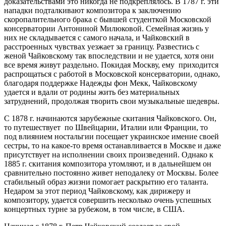
доказательствами это никогда не подкреплялось. В 1787 г. эти
нападки подталкивают композитора к заключению
скоропалительного брака с бывшей студенткой Московской
консерватории Антониной Милюковой. Семейная жизнь у
них не складывается с самого начала, и Чайковский в
расстроенных чувствах уезжает за границу. Развестись с
женой Чайковскому так впоследствии и не удается, хотя они
все время живут раздельно. Покидая Москву, ему приходится
распрощаться с работой в Московской консерватории, однако,
благодаря поддержке Надежды фон Мекк, Чайковскому
удается и вдали от родины жить без материальных
затруднений, продолжая творить свои музыкальные шедевры.
С 1878 г. начинаются зарубежные скитания Чайковского. Он,
то путешествует по Швейцарии, Италии или Франции, то
под влиянием ностальгии посещает украинское имение своей
сестры, то на какое-то время останавливается в Москве и даже
присутствует на исполнении своих произведений. Однако к
1885 г. скитания композитора утомляют, и в дальнейшем он
сравнительно постоянно живет неподалеку от Москвы. Более
стабильный образ жизни помогает раскрытию его таланта.
Недаром за этот период Чайковскому, как дирижеру и
композитору, удается совершить несколько очень успешных
концертных турне за рубежом, в том числе, в США.