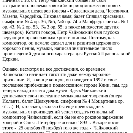
Начиная с 1878 г, Петр Чайковский создает за свой
«загранично-послемосковский» период множество новых
музыкальных шедевров (оперы - Орлеанская дева, Черевички,
Мазепа, Чародейка, Пиковая дама; балет Спящая красавица,
симфонии № 4 op. 36, №5, №6 op. 74 и Манфред: сюиты - № 1
op. 43, № 2 op. 53, № 3 op. 55; а также множество других
шедевров). Кстати говоря, Петр Чайковский был глубоко
верующим православным христианином. Поэтому, как
композитор, он немало сделал для и развития церковного
хорового пения, музыки, написал значительное число
произведений духовного характера для Русской Православной
Церкви.
Однако, несмотря на все достижения, со временем
Чайковского начинает тяготить даже международное
признание. И, в конце концов, он находит в 1892 г. свое
последнее прибежище в подмосковном городе Клин, там, где
теперь находится его дом-музей. Здесь Чайковский
дописывает свои последние музыкальные творения (опера
Иоланта, балет Щелкунчик, симфония № 4 Моцартиана op.
61…). И, кто знает, сколько бы еще превосходных
музыкальных произведений успел создать гениальный
композитор Чайковский, если бы не его роковое заражение
холерой в Санкт-Петербурге осенью 1893 г. Вскоре после
этого - 25 октября (6 ноября) того же года - Чайковский