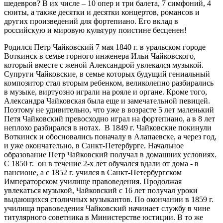
шедевров? В их числе – 10 опер и три балета, 7 симфоний, 4
сюиты, а также десятки и десятки концертов, романсов и
других произведений для фортепиано. Его вклад в
российскую и мировую культуру поистине бесценен!
Родился Петр Чайковский 7 мая 1840 г. в уральском городе
Воткинск в семье горного инженера Ильи Чайковского,
который вместе с женой Александрой увлекался музыкой.
Супруги Чайковские, в семье которых будущий гениальный
композитор стал вторым ребенком, великолепно разбирались
в музыке, виртуозно играли на рояле и органе. Кроме того,
Александра Чайковская была еще и замечательной певицей.
Поэтому не удивительно, что уже в возрасте 5 лет маленький
Петя Чайковский превосходно играл на фортепиано, а в 8 лет
неплохо разбирался в нотах. В 1849 г. Чайковские покинули
Воткинск и обосновались поначалу в Алапаевске, а через год,
и уже окончательно, в Санкт-Петербурге. Начальное
образование Петр Чайковский получал в домашних условиях.
С 1850 г. он в течение 2-х лет обучался вдали от дома - в
пансионе, а с 1852 г. учился в Санкт-Петербургском
Императорском училище правоведения. Продолжая
увлекаться музыкой, Чайковский с 16 лет получал уроки
выдающихся столичных музыкантов. По окончании в 1859 г.
училища правоведения Чайковский начинает службу в чине
титулярного советника в Министерстве юстиции. В то же