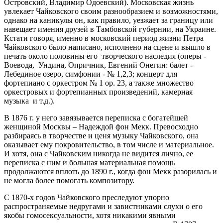
Островский, Владимир Одоевский). Московская жизнь
увлекает Чайковского своим разнообразием и возможностями,
однако на каникулы он, как правило, уезжает за границу или
навещает имения друзей в Тамбовской губернии, на Украине.
Кстати говоря, именно в московский период жизни Петра
Чайковского было написано, исполнено на сцене и вышло в
печать около половины его творческого наследия (оперы -
Воевода, Ундина, Опричник, Евгений Онегин: балет -
Лебединое озеро, симфонии - № 1,2,3; концерт для
фортепиано с оркестром № 1 op. 23, а также множество
оркестровых и фортепианных произведений, камерная
музыка и т.д.).
В 1876 г. у него завязывается переписка с богатейшей
женщиной Москвы – Надеждой фон Мекк. Превосходно
разбираясь в творчестве и ценя музыку Чайковского, она
оказывает ему покровительство, в том числе и материальное.
И хотя, она с Чайковским никогда не видится лично, ее
переписка с ним и большая материальная помощь
продолжаются вплоть до 1890 г., когда фон Мекк разорилась и
не могла более помогать композитору.
С 1870-х годов Чайковского преследуют упорно
распространяемые недругами и завистниками слухи о его
якобы гомосексуальности, хотя никакими явными