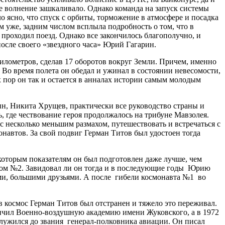
е волнение зашкаливало. Однако команда на запуск системы
о ясно, что спуск с орбиты, торможение в атмосфере и посадка
 уже, задним числом всплыла подробность о том, что в
 проходил поезд. Однако все закончилось благополучно, и
после своего «звездного часа» Юрий Гагарин.
километров, сделав 17 оборотов вокруг Земли. Причем, именно
о время полета он обедал и ужинал в состоянии невесомости,
х пор он так и остается в анналах истории самым молодым
ин, Никита Хрущев, практически все руководство страны и
 где чествование героя продолжалось на трибуне Мавзолея.
несколько меньшим размахом, путешествовать и встречаться с
навтов. За свой подвиг Герман Титов был удостоен тогда
екоторым показателям он был подготовлен даже лучше, чем
втом №2. Завидовал ли он тогда и в последующие годы Юрию
ими, большими друзьями. А после гибели космонавта №1 во
в космос Герман Титов был отстранен и тяжело это переживал.
акончил Военно-воздушную академию имени Жуковского, а в 1972
служился до звания генерал-полковника авиации. Он писал