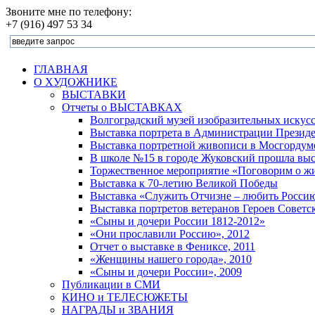
Звоните мне по телефону:
+7 (916) 497 53 34
ГЛАВНАЯ
О ХУДОЖНИКЕ
ВЫСТАВКИ
Отчеты о ВЫСТАВКАХ
Волгоградский музей изобразительных искус
Выставка портрета в Администрации Президе
Выставка портретной живописи в Мосгордуме
В школе №15 в городе Жуковский прошла выст
Торжественное мероприятие «Поговорим о жи
Выставка к 70-летию Великой Победы
Выставка «Служить Отчизне – любить Росси
Выставка портретов ветеранов Героев Советс
«Сыны и дочери России 1812-2012»
«Они прославили Россию», 2012
Отчет о выставке в Фениксе, 2011
«Женщины нашего города», 2010
«Сыны и дочери России», 2009
Публикации в СМИ
КИНО и ТЕЛЕСЮЖЕТЫ
НАГРАДЫ и ЗВАНИЯ