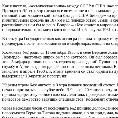
Как известно, «космическая гонка» между СССР и США началась
Президент Эйзенхауэр сделал все возможное и невозможное для 
главный этап космической гонки был для США безнадежно прои
пилотируемом корабле на 187 км над поверхностью Земли и ср
расслабляться нам было рано. Вопрос – «Кто станет в мировой 
продолжительного космического полета. И к 6 августа 1961 г.
В пять утра Государственная комиссия разрешила заправку и 
процедуры, после чего космонавты в скафандрах вышли на стар
Космонавт №2 родился 11 сентября 1935 г. в селе Верхнее Жил
Леонардо», настолько широк был его кругозор. Он был образо
дочь Земфира (названы в честь героев произведений Пушкина) 
службу в Армию, где твердо решил стать военным летчиком. В 
зачислен в апреле 1960 г. К этому времени он стал одним из 
выдерживал 10-кратные перегрузки.
Жарким утром 6-го августа в 9 утра начался последний отсчет
начал подниматься в голубое небо. В 9 часов 20 минут поступи
прямом эфире, озвученное голосом Левитана, прозвучало знаме
почасовое дежурство ведущих специалистов. Космонавт отвеча
Через несколько часов от космонавта №2 пришло долгожданное 
невесомости Германа Титова подташнивало, но он придумал, ка
была непостоянна и по-настоящему надежно работала над нашей