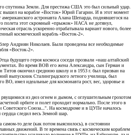
ного спутника Земли. Для престижа США это был сильный удар.
мос вышел на корабле «Восток» Юрий Гагарин. И в этот момент
т американского астронавта Алана Шепарда, поднявшегося на
ого полета этот скромный «прыжок» НАСА не дотянул,
ическая отрасль ускоренно отрабатывала вариант нового, более
шенный космический корабль «Восток-2».
дублер Андриян Николаев. Были проведены все необходимые
абля «Восток-2».
Отца будущего героя космоса соседи прозвали «наш алтайский
ументах. Во время ВОВ его жена Александра, сын Герман и
н Титов окончил среднюю школу и в 1953 г. был призван на
етний выпускник Сталинградского летного училища, был
о ВО, имел идеальные для космонавта рост, вес, здоровье и
ясь рвущимися из дюз огнем и дымом, с оглушительным грохотом
расчетной орбите и полет проходит нормально. После этого в
и Советского Союза...". На космодроме и в ЦУПе началось
 сердца следил весь Земной шар.
 самом-то деле (как потом выяснилось), в состоянии
плавных движений. В те времена связь с космическим кораблем
стоятельство усиливало волнение в ЦУПе, на Байконуре, да и