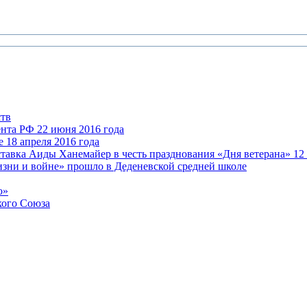
ств
нта РФ 22 июня 2016 года
 18 апреля 2016 года
авка Аиды Ханемайер в честь празднования «Дня ветерана» 12 
зни и войне» прошло в Деденевской средней школе
ю»
кого Союза