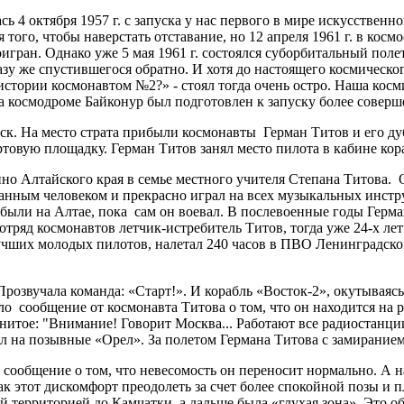
 4 октября 1957 г. с запуска у нас первого в мире искусствен
того, чтобы наверстать отставание, но 12 апреля 1961 г. в кос
гран. Однако уже 5 мая 1961 г. состоялся суборбитальный поле
азу же спустившегося обратно. И хотя до настоящего космическ
истории космонавтом №2?» - стоял тогда очень остро. Наша косм
 на космодроме Байконур был подготовлен к запуску более совер
пуск. На место страта прибыли космонавты Герман Титов и его 
товую площадку. Герман Титов занял место пилота в кабине кор
ино Алтайского края в семье местного учителя Степана Титова. 
ванным человеком и прекрасно играл на всех музыкальных инстр
были на Алтае, пока сам он воевал. В послевоенные годы Герма
отряд космонавтов летчик-истребитель Титов, тогда уже 24-х л
лучших молодых пилотов, налетал 240 часов в ПВО Ленинградског
. Прозвучала команда: «Старт!». И корабль «Восток-2», окутыва
ло сообщение от космонавта Титова о том, что он находится на 
нитое: "Внимание! Говорит Москва... Работают все радиостанци
л на позывные «Орел». За полетом Германа Титова с замиранием
сообщение о том, что невесомость он переносит нормально. А на
к этот дискомфорт преодолеть за счет более спокойной позы и 
 территорией до Камчатки, а дальше была «глухая зона». Это об