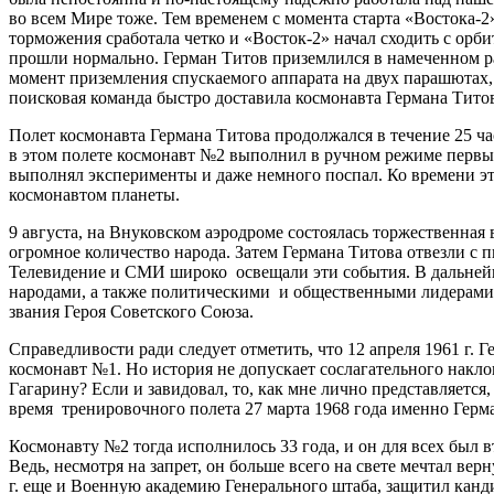
во всем Мире тоже. Тем временем с момента старта «Востока-2
торможения сработала четко и «Восток-2» начал сходить с орб
прошли нормально. Герман Титов приземлился в намеченном ра
момент приземления спускаемого аппарата на двух парашютах, о
поисковая команда быстро доставила космонавта Германа Титов
Полет космонавта Германа Титова продолжался в течение 25 ча
в этом полете космонавт №2 выполнил в ручном режиме первые
выполнял эксперименты и даже немного поспал. Ко времени это
космонавтом планеты.
9 августа, на Внуковском аэродроме состоялась торжественная
огромное количество народа. Затем Германа Титова отвезли с 
Телевидение и СМИ широко освещали эти события. В дальнейше
народами, а также политическими и общественными лидерами п
звания Героя Советского Союза.
Справедливости ради следует отметить, что 12 апреля 1961 г.
космонавт №1. Но история не допускает сослагательного накл
Гагарину? Если и завидовал, то, как мне лично представляет
время тренировочного полета 27 марта 1968 года именно Герм
Космонавту №2 тогда исполнилось 33 года, и он для всех был 
Ведь, несмотря на запрет, он больше всего на свете мечтал в
г. еще и Военную академию Генерального штаба, защитил канд