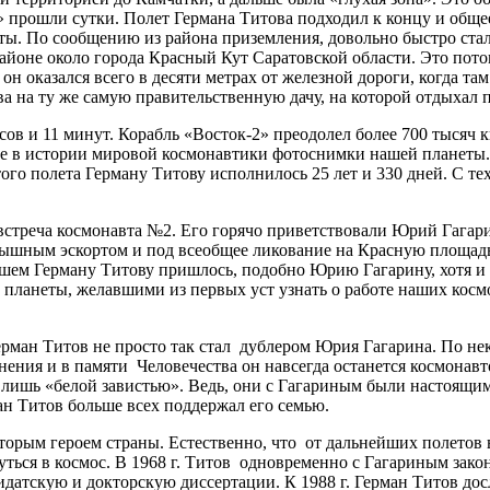
» прошли сутки. Полет Германа Титова подходил к концу и обще
иты. По сообщению из района приземления, довольно быстро стал
йоне около города Красный Кут Саратовской области. Это потом
н оказался всего в десяти метрах от железной дороги, когда там
а на ту же самую правительственную дачу, на которой отдыхал 
сов и 11 минут. Корабль «Восток-2» преодолел более 700 тысяч 
 в истории мировой космонавтики фотоснимки нашей планеты. В
го полета Герману Титову исполнилось 25 лет и 330 дней. С те
 встреча космонавта №2. Его горячо приветствовали Юрий Гагар
пышным эскортом и под всеобщее ликование на Красную площадь,
м Герману Титову пришлось, подобно Юрию Гагарину, хотя и с 
ланеты, желавшими из первых уст узнать о работе наших космо
 Герман Титов не просто так стал дублером Юрия Гагарина. По н
онения и в памяти Человечества он навсегда останется космона
ся, лишь «белой завистью». Ведь, они с Гагариным были настоящ
ан Титов больше всех поддержал его семью.
вторым героем страны. Естественно, что от дальнейших полетов 
ернуться в космос. В 1968 г. Титов одновременно с Гагариным з
идатскую и докторскую диссертации. К 1988 г. Герман Титов до