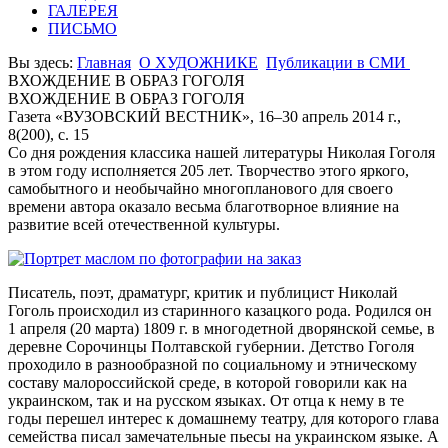
ГАЛЕРЕЯ
ПИСЬМО
Вы здесь:
Главная
О ХУДОЖНИКЕ
Публикации в СМИ
ВХОЖДЕНИЕ В ОБРАЗ ГОГОЛЯ
ВХОЖДЕНИЕ В ОБРАЗ ГОГОЛЯ
Газета «ВУЗОВСКИЙ ВЕСТНИК», 16–30 апрель 2014 г.,
8(200), с. 15
Со дня рождения классика нашей литературы Николая Гоголя
в этом году исполняется 205 лет. Творчество этого яркого,
самобытного и необычайно многопланового для своего
времени автора оказало весьма благотворное влияние на
развитие всей от­ечественной культуры.
Писатель, поэт, драматург, критик и публицист Николай
Гоголь происходил из старинного казацкого рода. Родился он
1 апреля (20 марта) 1809 г. в много­детной дворянской семье, в
деревне Сорочинцы Полтавской губернии. Детство Гоголя
проходило в разнообразной по социальному и этническому
со­ставу малороссийской среде, в которой говорили как на
украинском, так и на русском языках. От отца к не­му в те
годы перешел интерес к домашнему театру, для которого глава
семейства писал замечательные пьесы на украинском языке. А