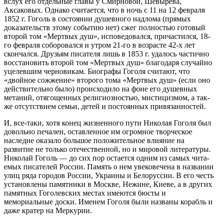
вслух его отдельные главы у Смирновой, Шевырева,
Аксаковых. Однако считается, что в ночь с 11 на 12 февраля
1852 г. Гоголь в состоянии душев­ного надлома (прямых
доказательств этому событию нет) сжег полностью готовый
второй том «Мертвых душ», исповедовался, причастился, 18-
го февра­ля соборовался и утром 21-го в возрасте 42-х лет
скончался. Друзьям писателя лишь в 1853 г. удалось частично
восстановить второй том «Мертвых душ» благодаря случайно
уцелевшим черновикам. Био­графы Гоголя считают, что
«двойное сожжение» вто­рого тома «Мертвых душ» (если оно
действительно было) происходило на фоне его душевных
метаний, отягощенных религиозностью, мистицизмом, а так­
же отсутствием семьи, детей и постоянных привя­занностей.
И, все-таки, хотя конец жизненного пути Нико­лая Гоголя был
довольно печален, оставленное им огромное творческое
наследие оказало большое положительное влияние на
развитие не только от­ечественной, но и мировой литературы.
Николай Гоголь — до сих пор остается одним из самых чита­
емых писателей России. Память о нем увековечена в названии
улиц ряда городов России, Украины и Бе­лоруссии. В его честь
установлены памятники в Мо­скве, Нежине, Киеве, а в других
памятных Гоголевских местах имеются бюсты и
мемориальные доски. Име­нем Гоголя были названы корабль и
даже кратер на Меркурии.