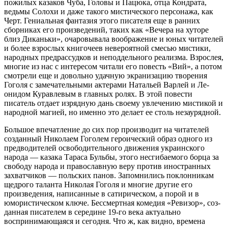
пожилых казаков Чуба, Го­ловы и Пацюка, отца Кондрата,
ведьмы Солохи и даже такого мистического персонажа, как
Черт. Гениаль­ная фантазия этого писателя еще в ранних
сборни­ках его произведений, таких как «Вечера на хуторе
близ Диканьки», очаровывала воображение и юных читателей
и более взрослых книгочеев невероятной смесью мистики,
народных предрассудков и непод­дельного реализма. Взрослея,
многие из нас с инте­ресом читали его повесть «Вий», а потом
смотрели еще и довольно удачную экранизацию творения
Гого­ля с замечательными актерами Натальей Варлей и Ле­
онидом Куравлевым в главных ролях. В этой повести
писатель отдает изрядную дань своему увлечению мистикой и
народной магией, но именно это делает ее столь незаурядной.
Большое впечатление до сих пор производит на читателей
созданный Николаем Гоголем героический образ одного из
предводителей освободительного движения украинского
народа — казака Тараса Буль­бы, этого несгибаемого борца за
свободу народа и православную веру против иностранных
захватчи­ков — польских панов. Запомнились поклонникам
щедрого таланта Николая Гоголя и многие другие его
произведения, написанные в сатирическом, а порой и в
юмористи­ческом ключе. Бессмертная комедия «Ревизор», соз­
данная писателем в середине 19-го века актуально
воспринимающаяся и сегодня. Что ж, как видно, вре­мена