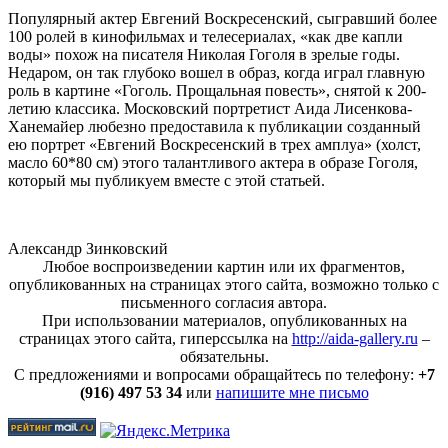
Популярный актер Евгений Воскресенский, сыграв­ший более
100 ролей в кинофильмах и телесериалах, «как две капли
воды» похож на писателя Николая Го­голя в зрелые годы.
Недаром, он так глубоко вошел в образ, когда играл главную
роль в картине «Гоголь. Прощальная повесть», снятой к 200-
летию классика. Московский портретист Аида Лисенкова-
Ханемай­ер любезно предоставила к публикации созданный
ею портрет «Евгений Воскресенский в трех амплуа» (холст,
масло 60*80 см) этого талантливого актера в образе Гоголя,
который мы публикуем вместе с этой статьей.
Александр Зинковский
Любое воспроизведении картин или их фрагментов,
опубликованных на страницах этого сайта, возможно только с
письменного согласия автора.
При использовании материалов, опубликованных на
страницах этого сайта, гиперссылка на
http://aida-gallery.ru
–
обязательны.
С предложениями и вопросами обращайтесь по телефону:
+7
(916) 497 53 34
или
напишите мне письмо