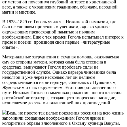
от матери он почерп­нул глубокий интерес к христианской
вере, а также к украинским традициям, обычаям, народной
магии и мистике.
В 1828–1829 гг. Гоголь учился в Нежинской гим­назии, где
был не слишком прилежным учеником, однако удивлял
окружающих превосходной памятью и пылким
воображением. Еще с тех времен Гоголь ис­пытывал интерес к
прозе и поэзии, производя свои первые «литературные
опыты».
Материальные затруднения и скудная помощь, оказываемая
ему со стороны матери, которая сама была стеснена в
средствах, вынуждают Гоголя про­бовать силы на
государственной службе. Однако карьера чиновника была
недолгой и уже через не­сколько лет он целиком
сосредотачивается на ли­тературе, сближаясь с Пушкиным,
Жуковским и с их окружением. Этот поворот жизненного
пути Нико­лая Гоголя ознаменовал рождение нового классика
российской литературы, создающего творческое наследие,
исчисляемое десятками талантливейших произведений.
Ведь, не просто так целые поколения россиян на всю жизнь
запомнили созданные воображением Гоголя яркие и
колоритные образы влюбленного в Оксану кузнеца Вакулы,