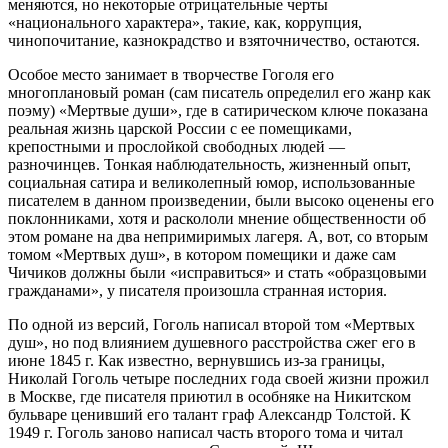
меняются, но некоторые отрицательные черты
«национального характера», такие, как, коррупция,
чинопочитание, казнокрадство и взяточничество, остаются.
Особое место занимает в творчестве Гоголя его
многоплановый роман (сам писатель определил его жанр как
поэму) «Мертвые души», где в сатирическом ключе показана
реальная жизнь царской России с ее помещиками,
крепостными и прослойкой свободных людей —
разночинцев. Тонкая наблюдательность, жизненный опыт,
социальная сатира и великолепный юмор, использованные
писателем в данном произ­ведении, были высоко оценены его
поклонниками, хотя и раскололи мнение общественности об
этом романе на два непримиримых лагеря. А, вот, со вто­рым
томом «Мертвых душ», в котором помещики и да­же сам
Чичиков должны были «исправиться» и стать «образцовыми
гражданами», у писателя произошла странная история.
По одной из версий, Гоголь написал второй том «Мертвых
душ», но под влиянием душевного рас­стройства сжег его в
июне 1845 г. Как известно, вернувшись из-за границы,
Николай Гоголь четыре последних года своей жизни прожил
в Москве, где писателя приютил в особняке на Никитском
буль­варе ценивший его талант граф Александр Толстой. К
1949 г. Гоголь заново написал часть второго тома и читал